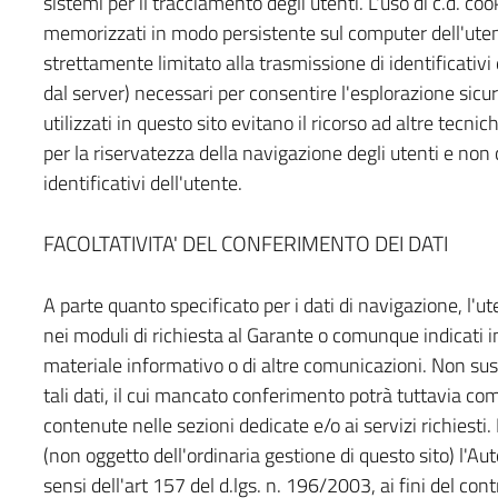
sistemi per il tracciamento degli utenti. L'uso di c.d. c
memorizzati in modo persistente sul computer dell'uten
strettamente limitato alla trasmissione di identificativi 
dal server) necessari per consentire l'esplorazione sicura
utilizzati in questo sito evitano il ricorso ad altre tec
per la riservatezza della navigazione degli utenti e non 
identificativi dell'utente.
FACOLTATIVITA' DEL CONFERIMENTO DEI DATI
A parte quanto specificato per i dati di navigazione, l'uten
nei moduli di richiesta al Garante o comunque indicati in c
materiale informativo o di altre comunicazioni. Non suss
tali dati, il cui mancato conferimento potrà tuttavia c
contenute nelle sezioni dedicate e/o ai servizi richiesti
(non oggetto dell'ordinaria gestione di questo sito) l'Aut
sensi dell'art 157 del d.lgs. n. 196/2003, ai fini del cont