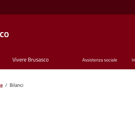
co
Vivere Brusasco
Assistenza sociale
I
te
/
Bilanci