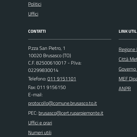
Politici
Uffici
CONTATTI
LINK UTIL
P.zza San Pietro, 1
Regione
10020 Brusasco (TO)
Città Met
C.F. 82500610017 - P.Iva:
Governo 
02299830014
Telefono:
011 9151101
MEF Dipa
Fax: 011 9156150
ANPR
E-mail:
PEC:
Uffici e orari
Numeri utili