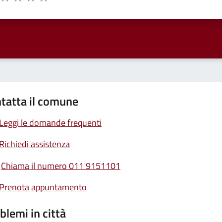
ta 1 stelle su 5
Valuta 2 stelle su 5
Valuta 3 stelle su 5
Valuta 4 stelle su 5
Valuta 5 stelle su 5
tatta il comune
Leggi le domande frequenti
Richiedi assistenza
Chiama il numero 011 9151101
Prenota appuntamento
blemi in città