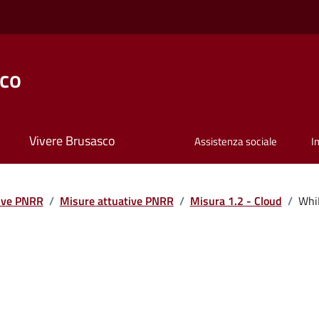
co
Vivere Brusasco
Assistenza sociale
I
ive PNRR
/
Misure attuative PNRR
/
Misura 1.2 - Cloud
/
WhiN
.