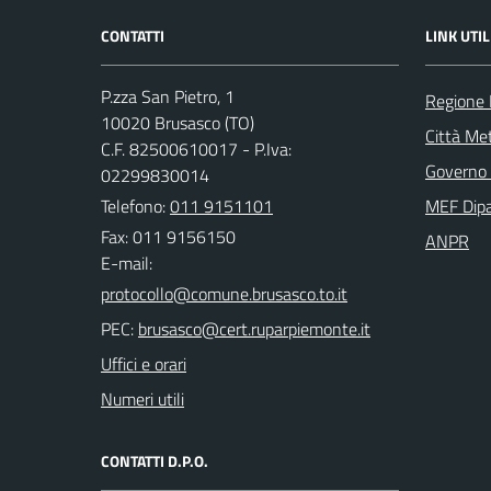
CONTATTI
LINK UTIL
P.zza San Pietro, 1
Regione
10020 Brusasco (TO)
Città Met
C.F. 82500610017 - P.Iva:
Governo 
02299830014
Telefono:
011 9151101
MEF Dipa
Fax: 011 9156150
ANPR
E-mail:
PEC:
Uffici e orari
Numeri utili
CONTATTI D.P.O.