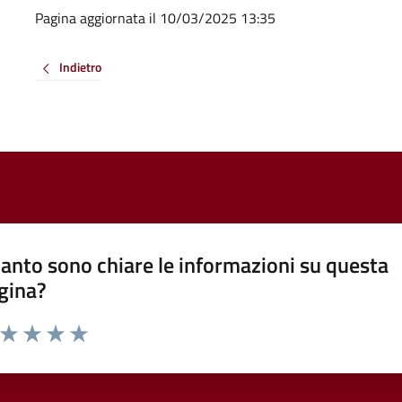
Pagina aggiornata il 10/03/2025 13:35
Indietro
anto sono chiare le informazioni su questa
gina?
a da 1 a 5 stelle la pagina
ta 1 stelle su 5
Valuta 2 stelle su 5
Valuta 3 stelle su 5
Valuta 4 stelle su 5
Valuta 5 stelle su 5