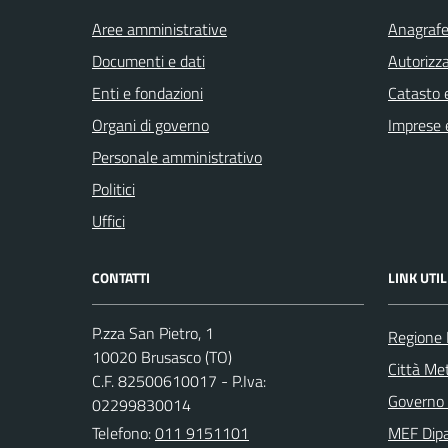
Aree amministrative
Anagrafe 
Documenti e dati
Autorizza
Enti e fondazioni
Catasto e
Organi di governo
Imprese 
Personale amministrativo
Politici
Uffici
CONTATTI
LINK UTIL
P.zza San Pietro, 1
Regione
10020 Brusasco (TO)
Città Met
C.F. 82500610017 - P.Iva:
Governo 
02299830014
Telefono:
011 9151101
MEF Dipa