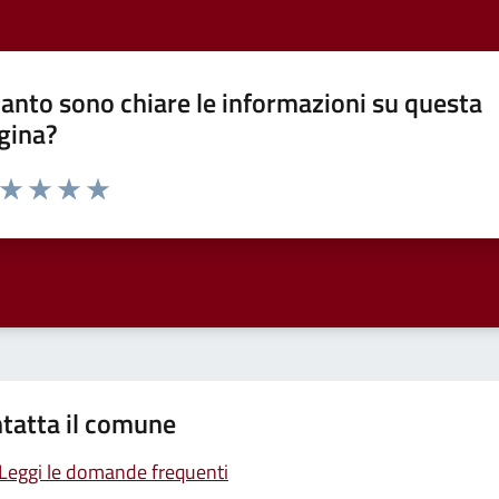
anto sono chiare le informazioni su questa
gina?
a da 1 a 5 stelle la pagina
ta 1 stelle su 5
Valuta 2 stelle su 5
Valuta 3 stelle su 5
Valuta 4 stelle su 5
Valuta 5 stelle su 5
tatta il comune
Leggi le domande frequenti