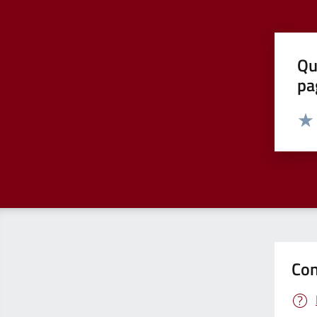
Qu
pa
Valut
Valu
Con