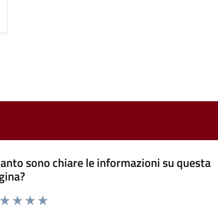
anto sono chiare le informazioni su questa
gina?
a da 1 a 5 stelle la pagina
ta 1 stelle su 5
Valuta 2 stelle su 5
Valuta 3 stelle su 5
Valuta 4 stelle su 5
Valuta 5 stelle su 5