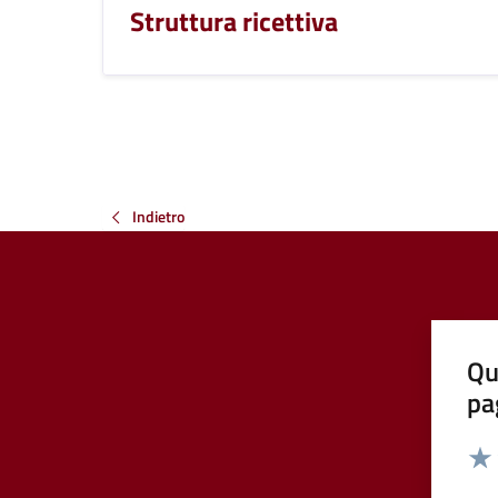
Struttura ricettiva
Indietro
Qu
pa
Valut
Valu