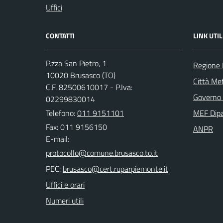
Uffici
CONTATTI
LINK UTIL
P.zza San Pietro, 1
Regione
10020 Brusasco (TO)
Città Met
C.F. 82500610017 - P.Iva:
Governo 
02299830014
Telefono:
011 9151101
MEF Dipa
Fax: 011 9156150
ANPR
E-mail:
PEC:
Uffici e orari
Numeri utili