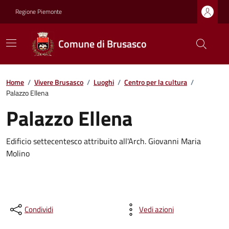
Regione Piemonte
Comune di Brusasco
Home
/
Vivere Brusasco
/
Luoghi
/
Centro per la cultura
/
Palazzo Ellena
Palazzo Ellena
Edificio settecentesco attribuito all'Arch. Giovanni Maria
Molino
Condividi
Vedi azioni