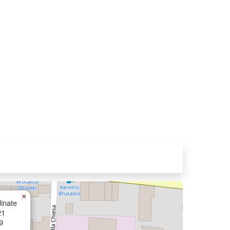
×
inate
21
9