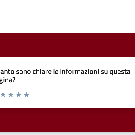
anto sono chiare le informazioni su questa
gina?
a da 1 a 5 stelle la pagina
ta 1 stelle su 5
Valuta 2 stelle su 5
Valuta 3 stelle su 5
Valuta 4 stelle su 5
Valuta 5 stelle su 5