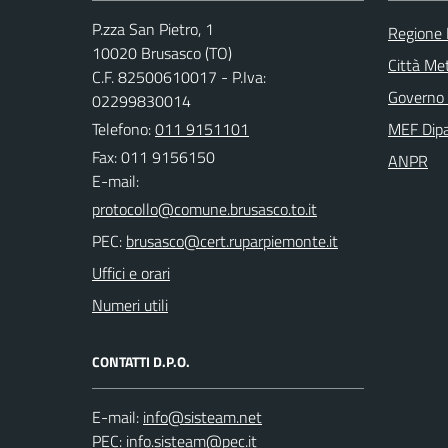
P.zza San Pietro, 1
Regione
10020 Brusasco (TO)
Città Met
C.F. 82500610017 - P.Iva:
Governo 
02299830014
Telefono:
011 9151101
MEF Dipa
Fax: 011 9156150
ANPR
E-mail:
PEC:
Uffici e orari
Numeri utili
CONTATTI D.P.O.
E-mail:
PEC: