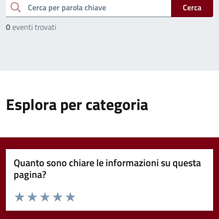
cerca
Cerca
0
eventi trovati
Esplora per categoria
Quanto sono chiare le informazioni su questa
pagina?
Valuta da 1 a 5 stelle la pagina
Valuta 1 stelle su 5
Valuta 2 stelle su 5
Valuta 3 stelle su 5
Valuta 4 stelle su 5
Valuta 5 stelle su 5