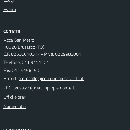
Luoghi
Eventi
CONTATTI
P.zza San Pietro, 1
10020 Brusasco (TO)
C.F. 82500610017 - P.Iva: 02299830014
Telefono:
011 9151101
Fax: 011 9156150
E-mail:
PEC:
Uffici e orari
Numeri utili
CONTATTI D.P.O.