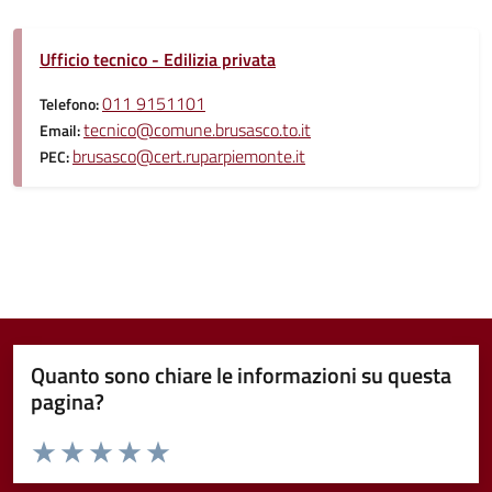
Ufficio tecnico - Edilizia privata
011 9151101
Telefono:
tecnico@comune.brusasco.to.it
Email:
brusasco@cert.ruparpiemonte.it
PEC:
Quanto sono chiare le informazioni su questa
pagina?
Valuta da 1 a 5 stelle la pagina
Valuta 1 stelle su 5
Valuta 2 stelle su 5
Valuta 3 stelle su 5
Valuta 4 stelle su 5
Valuta 5 stelle su 5