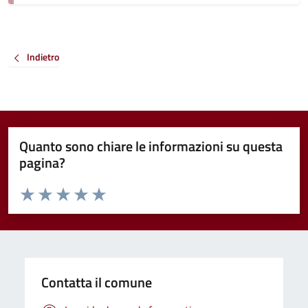
Indietro
Quanto sono chiare le informazioni su questa
pagina?
Valuta da 1 a 5 stelle la pagina
Valuta 1 stelle su 5
Valuta 2 stelle su 5
Valuta 3 stelle su 5
Valuta 4 stelle su 5
Valuta 5 stelle su 5
Contatta il comune