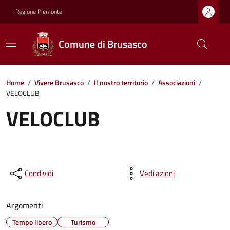
Regione Piemonte
Comune di Brusasco
Home
/
Vivere Brusasco
/
Il nostro territorio
/
Associazioni
/
VELOCLUB
VELOCLUB
Condividi
Vedi azioni
Argomenti
Tempo libero
Turismo