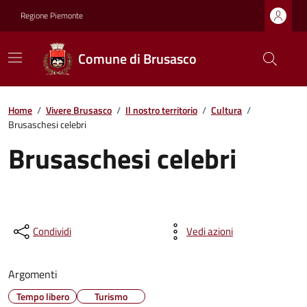
Regione Piemonte
Comune di Brusasco
Home
/
Vivere Brusasco
/
Il nostro territorio
/
Cultura
/
Brusaschesi celebri
Brusaschesi celebri
Condividi
Vedi azioni
Argomenti
Tempo libero
Turismo