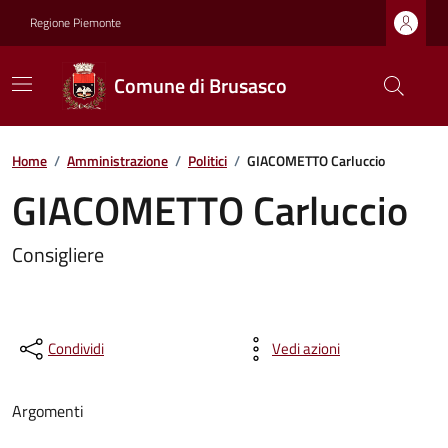
Regione Piemonte
Comune di Brusasco
Home
/
Amministrazione
/
Politici
/
GIACOMETTO Carluccio
GIACOMETTO Carluccio
Consigliere
Condividi
Vedi azioni
Argomenti